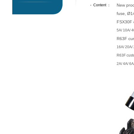
New pro
Content ：
fuse,
Ø14
FSX30F c
5A/ 10A/ 
R63F cur
16A/ 20A/ 
R63F cust
2A/ 4A/ 6A