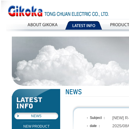
NEWS
[NEW] R
Subject ：
2025/08/
date ：
NEW PRODUCT