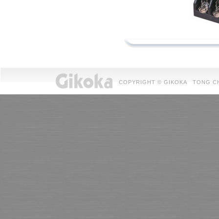
COPYRIGHT © GIKOKA TONG CHUAN 